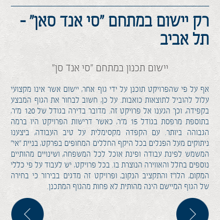
רק יישום במתחם "סי אנד סאן" -
תל אביב
יישום תכנון במתחם "סי אנד סן"
אף על פי שהפרויקט תוכנן על ידי גוף אחר, יישום אשר אינו מקצועי
עלול להוביל לתוצאות כואבות. על כן, חשוב לבחור את הגוף המבצע
בקפידה, וכך הגענו אל פרויקט זה. מדובר בדירה בגודל של 120 מ"ר,
בתוספת מרפסת בגודל 15 מ"ר, כאשר דרישות הפרויקט היו ברמה
הגבוהה ביותר. עם הקפדה מקסימלית על טיב העבודה, ביצענו
ניתוקים מעל הפנלים בכל היקף החללים המחופים בפרקט, בניית "אי"
המשמש לפינת עבודה ופינת אוכל לכל המשפחה, ושינויים מהותיים
נוספים בחלל והאווירה הנוצרת בו. בכל פרויקט, יש לעבוד על פי כללי
המקום, הלו"ז והתקציב הנקוב, ופרויקט זה מדגים בבירור כי בחירה
של הגוף המיישם הינה מהותית לא פחות מהגוף המתכנן.