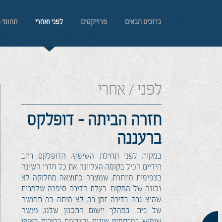
ברוכים הבאים
פרוייקטים
לפני ואחרי
תחומי 
לפני / אחרי
חזרה הביתה - דופלקס
ברעננה
במקור, לפני תחילת השיפוץ, הדופלקס רחב
הידיים הכיל בקומה העליונה את כל חדרי השינה
בצפיפות מיותרת, שנוצרה כתוצאה מחלוקה לא
נכונה של המקום. בעלת הדירה סיפרה שלמרות
שהיא גרה בדירה זמן רב, לא היתה בה תחושה
של בית. במהלך יישום התכנון שלנו, נעשה
שימוש במרקמים שונים ובצבעים בהירים באופן