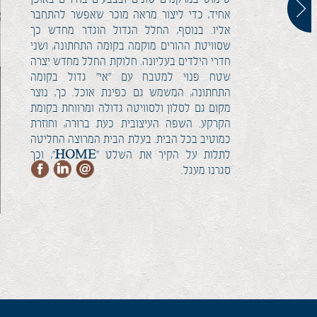
אחיד, כדי ליצור מראה מוכר שאפשר להתחבר
אליו. בנוסף, החלל הגדול הוגדר מחדש כך
שסוויטת ההורים מוקמה בקומה התחתונה, ושני
חדרי הילדים בעליונה. חלוקת החלל מחדש יצרה
שטח פנוי למטבח עם "אי" גדול בקומה
התחתונה, המשמש גם כפינת אוכל. כך, נוצר
מקום גם לסלון ולסוויטה גדולה ומרווחת בקומת
הקרקע. השפה העיצובית כעת ברורה, וחוזרת
כמוטיב בכל הבית. בעלת הבית המרוצה החליטה
לתלות על הקיר את השלט "HOME", וכך
סגרנו מעגל.